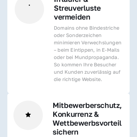
Streuverluste 
vermeiden
Domains ohne Bindestriche 
oder Sonderzeichen 
minimieren Verwechslungen 
– beim Eintippen, in E-Mails 
oder bei Mundpropaganda. 
So kommen Ihre Besucher 
und Kunden zuverlässig auf 
die richtige Website.
Mitbewerberschutz, 
Konkurrenz & 
Wettbewerbsvorteil 
sichern 