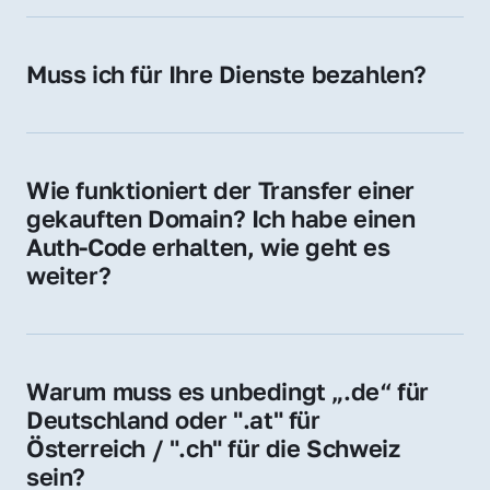
späteren Betrieb der Domain (z. B. beim 
Hosting-Anbieter) fallen geringe laufende 
Muss ich für Ihre Dienste bezahlen?
Gebühren an. Diese bewegen sich für .de 
Nein, bei uns zahlen Sie nur den Kaufpreis 
Domains bei ca. 5€ / Jahr
der Domain – ohne zusätzliche Vermittlungs- 
oder Servicegebühren.
Wie funktioniert der Transfer einer 
gekauften Domain? Ich habe einen 
Auth-Code erhalten, wie geht es 
weiter?
Mit dem Auth-Code beauftragen Sie Ihren 
Provider, die Domain zu übernehmen. Gerne 
begleiten wir Sie bei diesem einfachen und 
Warum muss es unbedingt „.de“ für 
schnellen Prozess.
Deutschland oder ".at" für 
Österreich / ".ch" für die Schweiz 
sein?