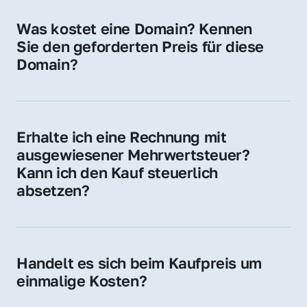
für Ihre Website, Weiterleitung, E-Mail-
Was kostet eine Domain? Kennen 
Adressen oder als digitale Investition.
Sie den geforderten Preis für diese 
Domain?
Der Preis variiert je nach Domain. Für diese 
Domain liegt ein konkreter Kaufpreis vor – 
kontaktieren Sie uns gerne für ein 
Erhalte ich eine Rechnung mit 
unverbindliches Angebot.
ausgewiesener Mehrwertsteuer? 
Kann ich den Kauf steuerlich 
absetzen?
Ja, Sie erhalten eine Rechnung mit MwSt. 
Für Unternehmen ist der Kauf in der Regel 
steuerlich absetzbar.
Handelt es sich beim Kaufpreis um 
einmalige Kosten?
Ja. Der Kaufpreis ist einmalig. Nur beim 