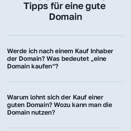
Tipps für eine gute 
Domain
Werde ich nach einem Kauf Inhaber 
der Domain? Was bedeutet „eine 
Domain kaufen“?
Ja, Sie werden der offizielle Domain-Inhaber. 
Sie erhalten alle Rechte zur Nutzung, 
Verwaltung oder Weiterveräußerung der 
Warum lohnt sich der Kauf einer 
Domain.
guten Domain? Wozu kann man die 
Domain nutzen?
Eine starke Domain steigert Sichtbarkeit, 
Vertrauen und Markenwert. Nutzen Sie sie 